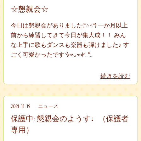
☆懇親会☆
今日は懇親会がありました(*^^*) 一か月以上
前から練習してきて今日が集大成！！ みん
な上手に歌もダンスも楽器も弾けました♪ す
ごく可愛かったです◝(⑅•ᴗ•⑅)◜..°...
続きを読む
2021.11.19
ニュース
保護中: 懇親会のようす♩（保護者
専用）