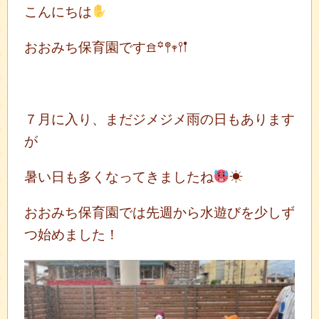
こんにちは
おおみち保育園です𖠿꙳𖤣𖥧𖥣𖡡
７月に入り、まだジメジメ雨の日もあります
が
暑い日も多くなってきましたね
☀
おおみち保育園では先週から水遊びを少しず
つ始めました！