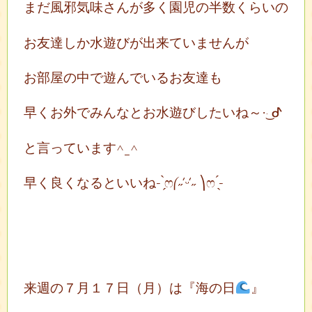
まだ風邪気味さんが多く園児の半数くらいの
お友達しか水遊びが出来ていませんが
お部屋の中で遊んでいるお友達も
早くお外でみんなとお水遊びしたいね～·͜· ︎︎ᕷ
と言っています^_^
早く良くなるといいね- ̗̀ෆ⎛˶’ᵕ’˶ ⎞ෆ ̖́-
来週の７月１７日（月）は『海の日
』