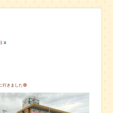
日
に行きました